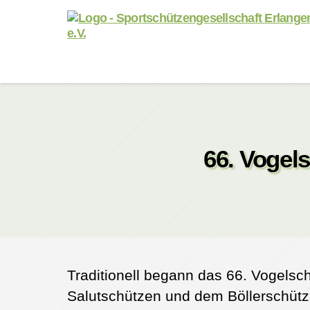
Sportschützengesellschaft
Erlangen
Büchenbach
e.V.
66. Vogel
Traditionell begann das 66. Vogels
Salutschützen und dem Böllerschütze