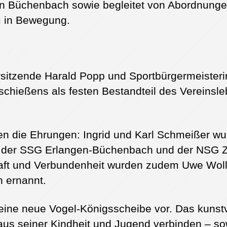
in Büchenbach sowie begleitet von Abordnun
m in Bewegung.
sitzende Harald Popp und Sportbürgermeisterin
hießens als festen Bestandteil des Vereinsle
 die Ehrungen: Ingrid und Karl Schmeißer wurd
en der SSG Erlangen-Büchenbach und der NSG Z
haft und Verbundenheit wurden zudem Uwe Woll
 ernannt.
seine neue Vogel-Königsscheibe vor. Das kunstv
 aus seiner Kindheit und Jugend verbinden – so