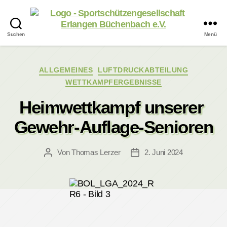
Suchen
Menü
Sportschützengesellschaft
Erlangen
Büchenbach
Kategorien
ALLGEMEINES
LUFTDRUCKABTEILUNG
e.V.
WETTKAMPFERGEBNISSE
Heimwettkampf unserer 
Gewehr-Auflage-Senioren
Von
Thomas Lerzer
2. Juni 2024
Beitragsautor
Veröffentlichungsdatum